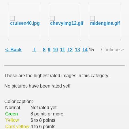
<- Back
1
...
8
9
10
11
12
13
14
15
Continue->
These are the highest rated images in this category:
No pictures have been rated yet!
Color caption:
Normal
Not rated yet
Green
8 points or more
Yellow
6 to 8 points
Dark yellow
4 to 6 points